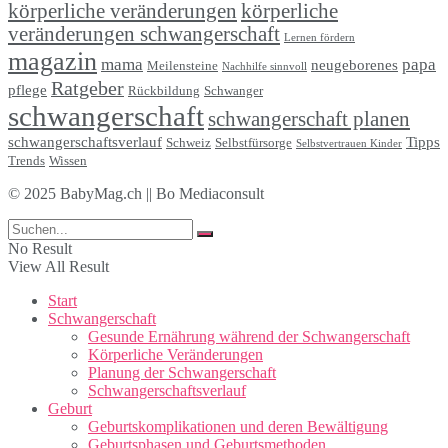
körperliche veränderungen
körperliche
veränderungen schwangerschaft
Lernen fördern
magazin
mama
papa
neugeborenes
Meilensteine
Nachhilfe sinnvoll
Ratgeber
pflege
Rückbildung
Schwanger
schwangerschaft
schwangerschaft planen
schwangerschaftsverlauf
Tipps
Schweiz
Selbstfürsorge
Selbstvertrauen Kinder
Trends
Wissen
© 2025 BabyMag.ch || Bo Mediaconsult
No Result
View All Result
Start
Schwangerschaft
Gesunde Ernährung während der Schwangerschaft
Körperliche Veränderungen
Planung der Schwangerschaft
Schwangerschaftsverlauf
Geburt
Geburtskomplikationen und deren Bewältigung
Geburtsphasen und Geburtsmethoden