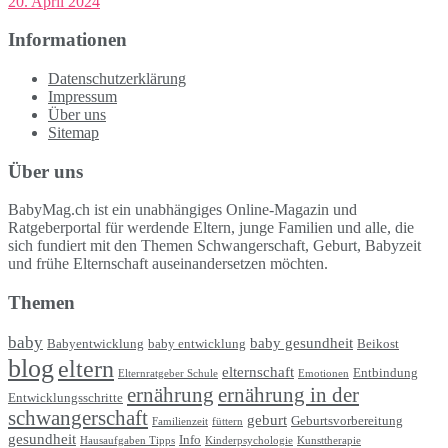
20. April 2024
Informationen
Datenschutzerklärung
Impressum
Über uns
Sitemap
Über uns
BabyMag.ch ist ein unabhängiges Online-Magazin und
Ratgeberportal für werdende Eltern, junge Familien und alle, die
sich fundiert mit den Themen Schwangerschaft, Geburt, Babyzeit
und frühe Elternschaft auseinandersetzen möchten.
Themen
baby
baby gesundheit
Babyentwicklung
baby entwicklung
Beikost
blog
eltern
elternschaft
Entbindung
Elternratgeber Schule
Emotionen
ernährung
ernährung in der
Entwicklungsschritte
schwangerschaft
geburt
Geburtsvorbereitung
Familienzeit
füttern
gesundheit
Info
Hausaufgaben Tipps
Kinderpsychologie
Kunsttherapie