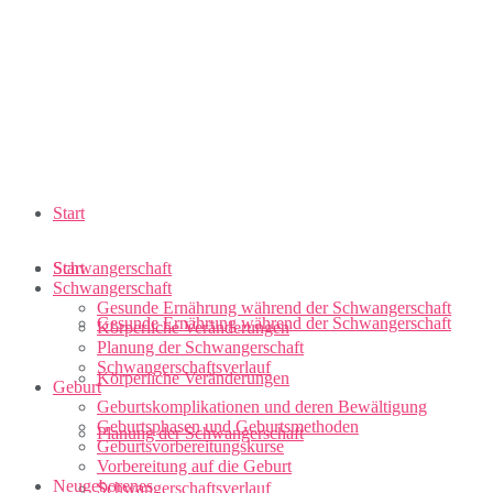
Start
Schwangerschaft
Start
Schwangerschaft
Gesunde Ernährung während der Schwangerschaft
Gesunde Ernährung während der Schwangerschaft
Körperliche Veränderungen
Planung der Schwangerschaft
Schwangerschaftsverlauf
Körperliche Veränderungen
Geburt
Geburtskomplikationen und deren Bewältigung
Geburtsphasen und Geburtsmethoden
Planung der Schwangerschaft
Geburtsvorbereitungskurse
Vorbereitung auf die Geburt
Neugeborenes
Schwangerschaftsverlauf