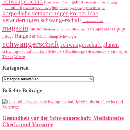
schwangerschaft
geburt
Geburtsvorbereitung
Familienzeit
füttern
gesundheit
Info
Hausaufgaben Tipps
Kinderpsychologie
Kunsttherapie
körperliche veränderungen
körperliche
veränderungen schwangerschaft
Lernen fördern
magazin
mama
papa
neugeborenes
Meilensteine
Nachhilfe sinnvoll
Ratgeber
pflege
Rückbildung
Schwanger
schwangerschaft
schwangerschaft planen
schwangerschaftsverlauf
Tipps
Schweiz
Selbstfürsorge
Selbstvertrauen Kinder
Trends
Wissen
Kategorien
Kategorien
Beliebte Beiträge
Gesundheit vor der Schwangerschaft: Medizinische
Checks und Vorsorge