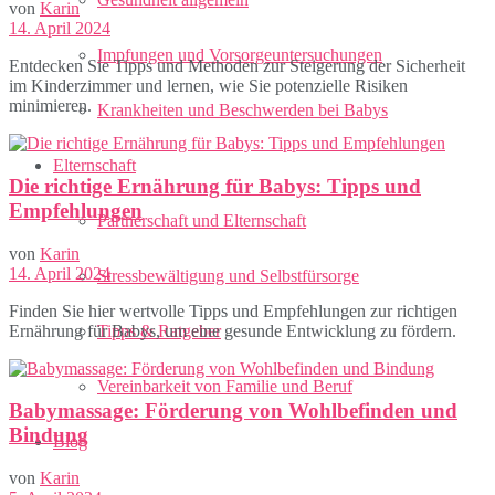
von
Karin
14. April 2024
Impfungen und Vorsorgeuntersuchungen
Entdecken Sie Tipps und Methoden zur Steigerung der Sicherheit
im Kinderzimmer und lernen, wie Sie potenzielle Risiken
minimieren.
Krankheiten und Beschwerden bei Babys
Elternschaft
Die richtige Ernährung für Babys: Tipps und
Empfehlungen
Partnerschaft und Elternschaft
von
Karin
14. April 2024
Stressbewältigung und Selbstfürsorge
Finden Sie hier wertvolle Tipps und Empfehlungen zur richtigen
Ernährung für Babys, um eine gesunde Entwicklung zu fördern.
Tipps & Ratgeber
Vereinbarkeit von Familie und Beruf
Babymassage: Förderung von Wohlbefinden und
Bindung
Blog
von
Karin