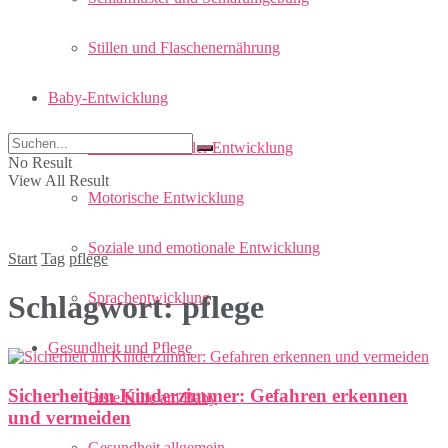
Stillen und Flaschenernährung
Baby-Entwicklung
Meilensteine in der Entwicklung
No Result
View All Result
Motorische Entwicklung
Soziale und emotionale Entwicklung
Start
Tag
pflege
Sprachentwicklung
Schlagwort:
pflege
Gesundheit und Pflege
Sicherheit im Kinderzimmer: Gefahren erkennen
Erste Hilfe am Baby
und vermeiden
Gesundheit allgemein