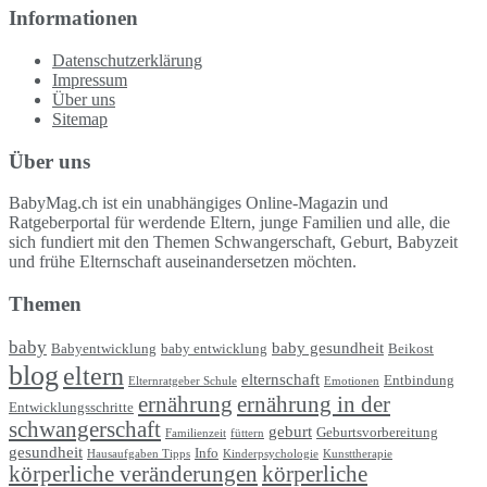
Informationen
Datenschutzerklärung
Impressum
Über uns
Sitemap
Über uns
BabyMag.ch ist ein unabhängiges Online-Magazin und
Ratgeberportal für werdende Eltern, junge Familien und alle, die
sich fundiert mit den Themen Schwangerschaft, Geburt, Babyzeit
und frühe Elternschaft auseinandersetzen möchten.
Themen
baby
baby gesundheit
Babyentwicklung
baby entwicklung
Beikost
blog
eltern
elternschaft
Entbindung
Elternratgeber Schule
Emotionen
ernährung
ernährung in der
Entwicklungsschritte
schwangerschaft
geburt
Geburtsvorbereitung
Familienzeit
füttern
gesundheit
Info
Hausaufgaben Tipps
Kinderpsychologie
Kunsttherapie
körperliche veränderungen
körperliche