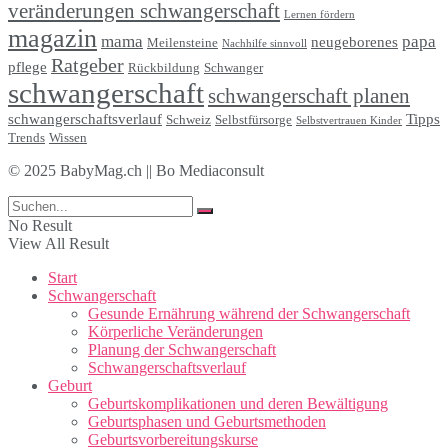
veränderungen schwangerschaft
Lernen fördern
magazin
mama
papa
neugeborenes
Meilensteine
Nachhilfe sinnvoll
Ratgeber
pflege
Rückbildung
Schwanger
schwangerschaft
schwangerschaft planen
schwangerschaftsverlauf
Tipps
Schweiz
Selbstfürsorge
Selbstvertrauen Kinder
Trends
Wissen
© 2025 BabyMag.ch || Bo Mediaconsult
No Result
View All Result
Start
Schwangerschaft
Gesunde Ernährung während der Schwangerschaft
Körperliche Veränderungen
Planung der Schwangerschaft
Schwangerschaftsverlauf
Geburt
Geburtskomplikationen und deren Bewältigung
Geburtsphasen und Geburtsmethoden
Geburtsvorbereitungskurse