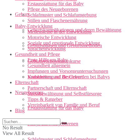
Erstausstattung für das Baby
Pflege des Neugeborenen
Geburt
Schlafmuster und Schlafumgebung
Stillen und Flaschenernährung
Baby-Entwicklung
Geburtskomplikationen und deren Bewältigung
Meilensteine in der Entwicklung
Motorische Entwicklung
Soziale und emotionale Entwicklung
Geburtsphasen und Geburtsmethoden
Sprachentwicklung
Gesundheit und Pflege
Erste Hilfe am Baby
Geburtsvorbereitungskurse
Gesundheit allgemein
Impfungen und Vorsorgeuntersuchungen
Vorbereitung auf die Geburt
Krankheiten und Beschwerden bei Babys
Elternschaft
Partnerschaft und Elternschaft
Neugeborenes
Stressbewältigung und Selbstfürsorge
Tipps & Ratgeber
Vereinbarkeit von Familie und Beruf
Erstausstattung für das Baby
Blog
Pflege des Neugeborenen
No Result
View All Result
Schlafmuster und Schlafumgebung