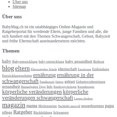
Über uns
Sitemap
Über uns
BabyMag.ch ist ein unabhängiges Online-Magazin und
Ratgeberportal für werdende Eltern, junge Familien und alle, die
sich fundiert mit den Themen Schwangerschaft, Geburt, Babyzeit
und frühe Elternschaft auseinandersetzen möchten.
Themen
baby
baby gesundheit
Babyentwicklung
baby entwicklung
Beikost
blog
eltern
elternschaft
Entbindung
Elternratgeber Schule
Emotionen
ernährung
ernährung in der
Entwicklungsschritte
schwangerschaft
geburt
Geburtsvorbereitung
Familienzeit
füttern
gesundheit
Info
Hausaufgaben Tipps
Kinderpsychologie
Kunsttherapie
körperliche veränderungen
körperliche
veränderungen schwangerschaft
Lernen fördern
magazin
mama
papa
neugeborenes
Meilensteine
Nachhilfe sinnvoll
Ratgeber
pflege
Rückbildung
Schwanger