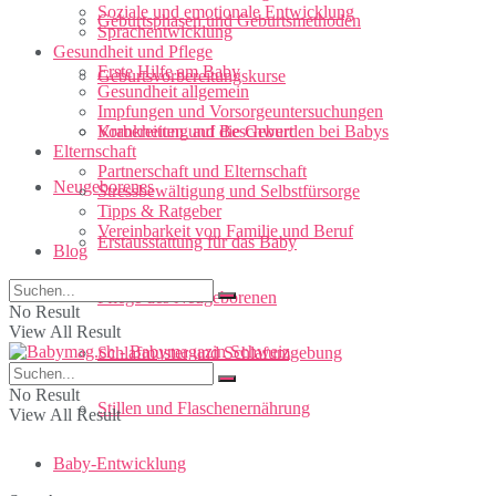
Soziale und emotionale Entwicklung
Geburtsphasen und Geburtsmethoden
Sprachentwicklung
Gesundheit und Pflege
Erste Hilfe am Baby
Geburtsvorbereitungskurse
Gesundheit allgemein
Impfungen und Vorsorgeuntersuchungen
Vorbereitung auf die Geburt
Krankheiten und Beschwerden bei Babys
Elternschaft
Partnerschaft und Elternschaft
Neugeborenes
Stressbewältigung und Selbstfürsorge
Tipps & Ratgeber
Vereinbarkeit von Familie und Beruf
Erstausstattung für das Baby
Blog
Pflege des Neugeborenen
No Result
View All Result
Schlafmuster und Schlafumgebung
No Result
Stillen und Flaschenernährung
View All Result
Baby-Entwicklung