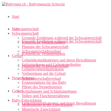
Start
Schwangerschaft
Start
Schwangerschaft
Gesunde Ernährung während der Schwangerschaft
Gesunde Ernährung während der Schwangerschaft
Körperliche Veränderungen
Planung der Schwangerschaft
Schwangerschaftsverlauf
Körperliche Veränderungen
Geburt
Geburtskomplikationen und deren Bewältigung
Geburtsphasen und Geburtsmethoden
Planung der Schwangerschaft
Geburtsvorbereitungskurse
Vorbereitung auf die Geburt
Neugeborenes
Schwangerschaftsverlauf
Erstausstattung für das Baby
Pflege des Neugeborenen
Geburt
Schlafmuster und Schlafumgebung
Stillen und Flaschenernährung
Baby-Entwicklung
Geburtskomplikationen und deren Bewältigung
Meilensteine in der Entwicklung
Motorische Entwicklung