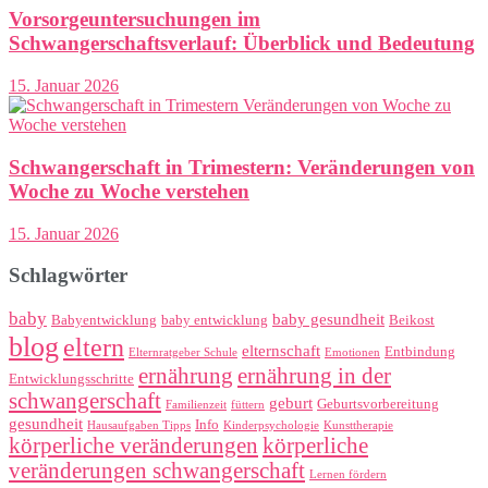
Vorsorgeuntersuchungen im
Schwangerschaftsverlauf: Überblick und Bedeutung
15. Januar 2026
Schwangerschaft in Trimestern: Veränderungen von
Woche zu Woche verstehen
15. Januar 2026
Schlagwörter
baby
baby gesundheit
Babyentwicklung
baby entwicklung
Beikost
blog
eltern
elternschaft
Entbindung
Elternratgeber Schule
Emotionen
ernährung
ernährung in der
Entwicklungsschritte
schwangerschaft
geburt
Geburtsvorbereitung
Familienzeit
füttern
gesundheit
Info
Hausaufgaben Tipps
Kinderpsychologie
Kunsttherapie
körperliche veränderungen
körperliche
veränderungen schwangerschaft
Lernen fördern