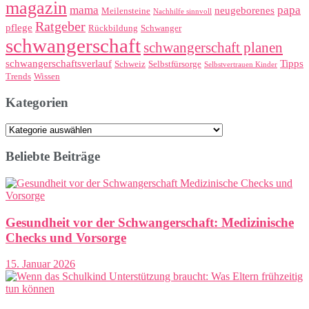
magazin
mama
papa
neugeborenes
Meilensteine
Nachhilfe sinnvoll
Ratgeber
pflege
Rückbildung
Schwanger
schwangerschaft
schwangerschaft planen
schwangerschaftsverlauf
Tipps
Schweiz
Selbstfürsorge
Selbstvertrauen Kinder
Trends
Wissen
Kategorien
Kategorien
Beliebte Beiträge
Gesundheit vor der Schwangerschaft: Medizinische
Checks und Vorsorge
15. Januar 2026