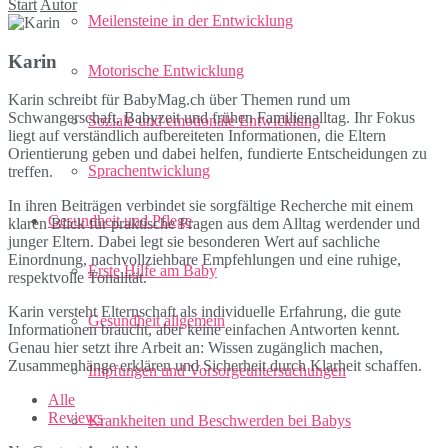
Start
Autor
Meilensteine in der Entwicklung
Karin
Motorische Entwicklung
Karin schreibt für BabyMag.ch über Themen rund um
Schwangerschaft, Babyzeit und frühen Familienalltag. Ihr Fokus
Soziale und emotionale Entwicklung
liegt auf verständlich aufbereiteten Informationen, die Eltern
Orientierung geben und dabei helfen, fundierte Entscheidungen zu
Sprachentwicklung
treffen.
In ihren Beiträgen verbindet sie sorgfältige Recherche mit einem
Gesundheit und Pflege
klaren Blick für praktische Fragen aus dem Alltag werdender und
junger Eltern. Dabei legt sie besonderen Wert auf sachliche
Einordnung, nachvollziehbare Empfehlungen und eine ruhige,
Erste Hilfe am Baby
respektvolle Tonalität.
Karin versteht Elternschaft als individuelle Erfahrung, die gute
Gesundheit allgemein
Informationen braucht, aber keine einfachen Antworten kennt.
Genau hier setzt ihre Arbeit an: Wissen zugänglich machen,
Zusammenhänge erklären und Sicherheit durch Klarheit schaffen.
Impfungen und Vorsorgeuntersuchungen
Alle
Reviews
Krankheiten und Beschwerden bei Babys