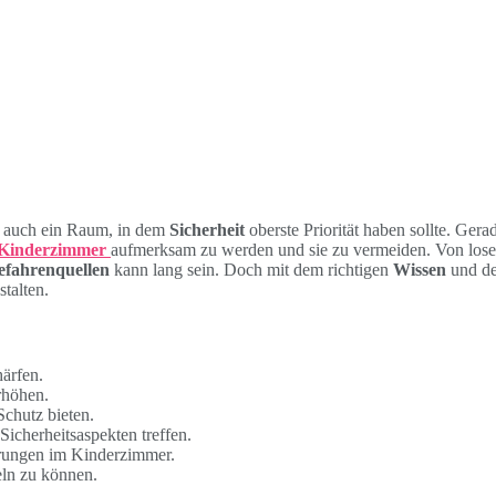
h auch ein Raum, in dem
Sicherheit
oberste Priorität haben sollte. Gera
Kinderzimmer
aufmerksam zu werden und sie zu vermeiden. Von lose
efahrenquellen
kann lang sein. Doch mit dem richtigen
Wissen
und de
talten.
ärfen.
rhöhen.
chutz bieten.
Sicherheitsaspekten treffen.
rungen im Kinderzimmer.
eln zu können.