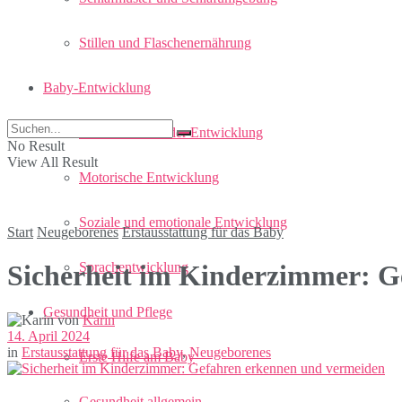
Stillen und Flaschenernährung
Baby-Entwicklung
Meilensteine in der Entwicklung
No Result
View All Result
Motorische Entwicklung
Soziale und emotionale Entwicklung
Start
Neugeborenes
Erstausstattung für das Baby
Sprachentwicklung
Sicherheit im Kinderzimmer: G
Gesundheit und Pflege
von
Karin
14. April 2024
in
Erstausstattung für das Baby
,
Neugeborenes
Erste Hilfe am Baby
Gesundheit allgemein