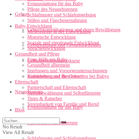
Erstausstattung für das Baby
Pflege des Neugeborenen
Geburt
Schlafmuster und Schlafumgebung
Stillen und Flaschenernährung
Baby-Entwicklung
Geburtskomplikationen und deren Bewältigung
Meilensteine in der Entwicklung
Motorische Entwicklung
Soziale und emotionale Entwicklung
Geburtsphasen und Geburtsmethoden
Sprachentwicklung
Gesundheit und Pflege
Erste Hilfe am Baby
Geburtsvorbereitungskurse
Gesundheit allgemein
Impfungen und Vorsorgeuntersuchungen
Vorbereitung auf die Geburt
Krankheiten und Beschwerden bei Babys
Elternschaft
Partnerschaft und Elternschaft
Neugeborenes
Stressbewältigung und Selbstfürsorge
Tipps & Ratgeber
Vereinbarkeit von Familie und Beruf
Erstausstattung für das Baby
Blog
Pflege des Neugeborenen
No Result
View All Result
Schlafmuster und Schlafumgebung