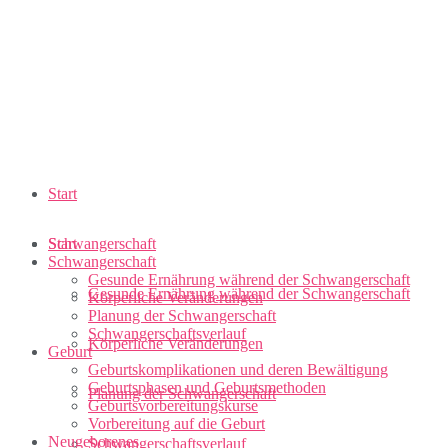
Start
Schwangerschaft
Start
Schwangerschaft
Gesunde Ernährung während der Schwangerschaft
Gesunde Ernährung während der Schwangerschaft
Körperliche Veränderungen
Planung der Schwangerschaft
Schwangerschaftsverlauf
Körperliche Veränderungen
Geburt
Geburtskomplikationen und deren Bewältigung
Geburtsphasen und Geburtsmethoden
Planung der Schwangerschaft
Geburtsvorbereitungskurse
Vorbereitung auf die Geburt
Neugeborenes
Schwangerschaftsverlauf