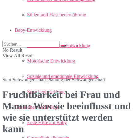
Stillen und Flaschenernährung
Baby-Entwicklung
Meilensteine in der Entwicklung
No Result
View All Result
Motorische Entwicklung
Soziale und emotionale Entwicklung
Start
Schwangerschaft
Planung der Schwangerschaft
Sprachentwicklung
Fruchtbarkeit bei Frau und
Mann: Was sie beeinflusst und
Gesundheit und Pflege
wie sie unterstützt werden
Erste Hilfe am Baby
kann
Gesundheit allgemein