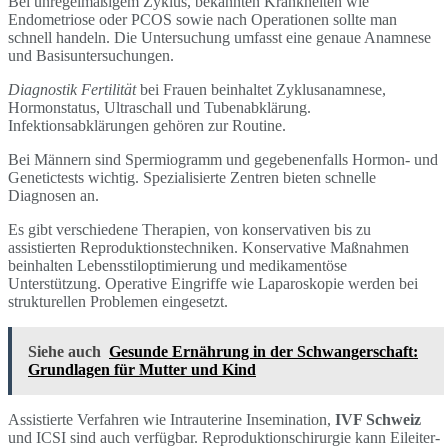
Bei unregelmäßigem Zyklus, bekannten Krankheiten wie
Endometriose oder PCOS sowie nach Operationen sollte man
schnell handeln. Die Untersuchung umfasst eine genaue Anamnese
und Basisuntersuchungen.
Diagnostik Fertilität
bei Frauen beinhaltet Zyklusanamnese,
Hormonstatus, Ultraschall und Tubenabklärung.
Infektionsabklärungen gehören zur Routine.
Bei Männern sind Spermiogramm und gegebenenfalls Hormon- und
Genetictests wichtig. Spezialisierte Zentren bieten schnelle
Diagnosen an.
Es gibt verschiedene Therapien, von konservativen bis zu
assistierten Reproduktionstechniken. Konservative Maßnahmen
beinhalten Lebensstiloptimierung und medikamentöse
Unterstützung. Operative Eingriffe wie Laparoskopie werden bei
strukturellen Problemen eingesetzt.
Siehe auch
Gesunde Ernährung in der Schwangerschaft:
Grundlagen für Mutter und Kind
Assistierte Verfahren wie Intrauterine Insemination,
IVF Schweiz
und ICSI sind auch verfügbar. Reproduktionschirurgie kann Eileiter-