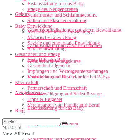
Erstausstattung für das Baby
Pflege des Neugeborenen
Geburt
Schlafmuster und Schlafumgebung
Stillen und Flaschenernährung
Baby-Entwicklung
Geburtskomplikationen und deren Bewältigung
Meilensteine in der Entwicklung
Motorische Entwicklung
Soziale und emotionale Entwicklung
Geburtsphasen und Geburtsmethoden
Sprachentwicklung
Gesundheit und Pflege
Erste Hilfe am Baby
Geburtsvorbereitungskurse
Gesundheit allgemein
Impfungen und Vorsorgeuntersuchungen
Vorbereitung auf die Geburt
Krankheiten und Beschwerden bei Babys
Elternschaft
Partnerschaft und Elternschaft
Neugeborenes
Stressbewältigung und Selbstfürsorge
Tipps & Ratgeber
Vereinbarkeit von Familie und Beruf
Erstausstattung für das Baby
Blog
Pflege des Neugeborenen
No Result
View All Result
Schlafmuster und Schlafumgebung