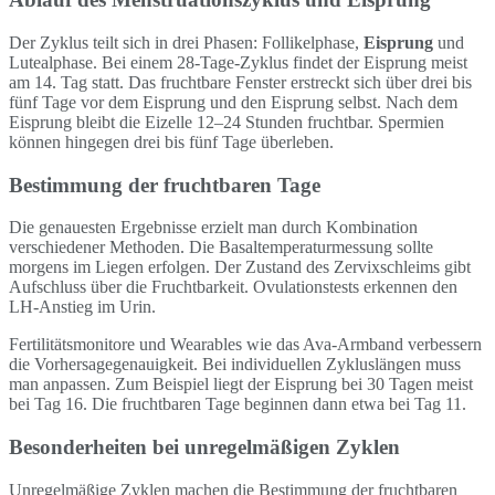
Der Zyklus teilt sich in drei Phasen: Follikelphase,
Eisprung
und
Lutealphase. Bei einem 28-Tage-Zyklus findet der Eisprung meist
am 14. Tag statt. Das fruchtbare Fenster erstreckt sich über drei bis
fünf Tage vor dem Eisprung und den Eisprung selbst. Nach dem
Eisprung bleibt die Eizelle 12–24 Stunden fruchtbar. Spermien
können hingegen drei bis fünf Tage überleben.
Bestimmung der fruchtbaren Tage
Die genauesten Ergebnisse erzielt man durch Kombination
verschiedener Methoden. Die Basaltemperaturmessung sollte
morgens im Liegen erfolgen. Der Zustand des Zervixschleims gibt
Aufschluss über die Fruchtbarkeit. Ovulationstests erkennen den
LH-Anstieg im Urin.
Fertilitätsmonitore und Wearables wie das Ava-Armband verbessern
die Vorhersagegenauigkeit. Bei individuellen Zykluslängen muss
man anpassen. Zum Beispiel liegt der Eisprung bei 30 Tagen meist
bei Tag 16. Die fruchtbaren Tage beginnen dann etwa bei Tag 11.
Besonderheiten bei unregelmäßigen Zyklen
Unregelmäßige Zyklen machen die Bestimmung der fruchtbaren