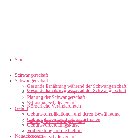
Start
Schwangerschaft
Start
Schwangerschaft
Gesunde Ernährung während der Schwangerschaft
Gesunde Ernährung während der Schwangerschaft
Körperliche Veränderungen
Planung der Schwangerschaft
Schwangerschaftsverlauf
Körperliche Veränderungen
Geburt
Geburtskomplikationen und deren Bewältigung
Geburtsphasen und Geburtsmethoden
Planung der Schwangerschaft
Geburtsvorbereitungskurse
Vorbereitung auf die Geburt
Neugeborenes
Schwangerschaftsverlauf