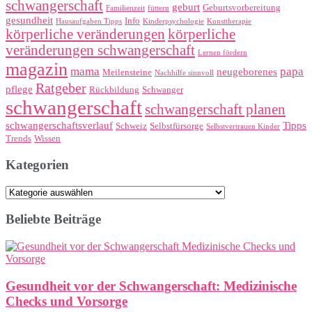
schwangerschaft
geburt
Geburtsvorbereitung
Familienzeit
füttern
gesundheit
Info
Hausaufgaben Tipps
Kinderpsychologie
Kunsttherapie
körperliche veränderungen
körperliche
veränderungen schwangerschaft
Lernen fördern
magazin
mama
papa
neugeborenes
Meilensteine
Nachhilfe sinnvoll
Ratgeber
pflege
Rückbildung
Schwanger
schwangerschaft
schwangerschaft planen
schwangerschaftsverlauf
Tipps
Schweiz
Selbstfürsorge
Selbstvertrauen Kinder
Trends
Wissen
Kategorien
Kategorien
Beliebte Beiträge
Gesundheit vor der Schwangerschaft: Medizinische
Checks und Vorsorge