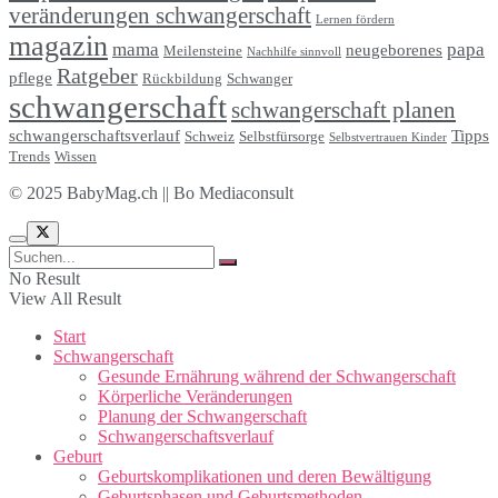
veränderungen schwangerschaft
Lernen fördern
magazin
mama
papa
neugeborenes
Meilensteine
Nachhilfe sinnvoll
Ratgeber
pflege
Rückbildung
Schwanger
schwangerschaft
schwangerschaft planen
schwangerschaftsverlauf
Tipps
Schweiz
Selbstfürsorge
Selbstvertrauen Kinder
Trends
Wissen
© 2025 BabyMag.ch || Bo Mediaconsult
No Result
View All Result
Start
Schwangerschaft
Gesunde Ernährung während der Schwangerschaft
Körperliche Veränderungen
Planung der Schwangerschaft
Schwangerschaftsverlauf
Geburt
Geburtskomplikationen und deren Bewältigung
Geburtsphasen und Geburtsmethoden