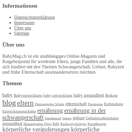
Informationen
Datenschutzerklärung
Impressum
Über uns
Sitemap
Über uns
BabyMag.ch ist ein unabhängiges Online-Magazin und
Ratgeberportal für werdende Eltern, junge Familien und alle, die
sich fundiert mit den Themen Schwangerschaft, Geburt, Babyzeit
und frühe Elternschaft auseinandersetzen möchten.
Themen
baby
baby gesundheit
Babyentwicklung
baby entwicklung
Beikost
blog
eltern
elternschaft
Entbindung
Elternratgeber Schule
Emotionen
ernährung
ernährung in der
Entwicklungsschritte
schwangerschaft
geburt
Geburtsvorbereitung
Familienzeit
füttern
gesundheit
Info
Hausaufgaben Tipps
Kinderpsychologie
Kunsttherapie
körperliche veränderungen
körperliche