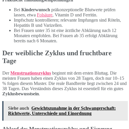
Bei
Kinderwunsch
präkonzeptionelle Blutwerte prüfen
lassen, etwa
Folsäure
, Vitamin D und Ferritin.
Impfschutz kontrollieren; relevante Impfungen sind Röteln,
Hepatitis B und Varizellen.
Bei Frauen unter 35 ist eine ärztliche Abklärung nach 12
Monaten empfohlen. Bei Frauen ab 35 erfolgt Abklärung
bereits nach 6 Monaten.
Der weibliche Zyklus und fruchtbare
Tage
Der
Menstruationszyklus
beginnt mit dem ersten Bluttag. Die
meisten Frauen haben einen Zyklus von 28 Tagen, doch nur 10–15
% folgen diesem Muster. Die reale Bandbreite liegt zwischen 24 und
38 Tagen. Das Verständnis dieses Zyklus ist essentiell für ein gutes
Zyklusbewusstsein
.
Siehe auch
Gewichtszunahme in der Schwangerschaft:
Richtwerte, Unterschiede und Einordnung
Ablauf des Menstruationszyklus und Eisprung