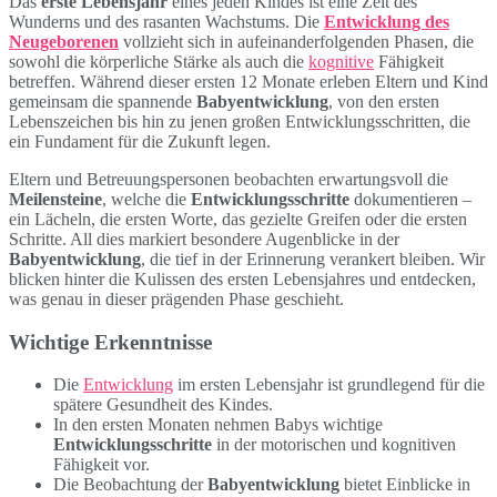
Das
erste Lebensjahr
eines jeden Kindes ist eine Zeit des
Wunderns und des rasanten Wachstums. Die
Entwicklung des
Neugeborenen
vollzieht sich in aufeinanderfolgenden Phasen, die
sowohl die körperliche Stärke als auch die
kognitive
Fähigkeit
betreffen. Während dieser ersten 12 Monate erleben Eltern und Kind
gemeinsam die spannende
Babyentwicklung
, von den ersten
Lebenszeichen bis hin zu jenen großen Entwicklungsschritten, die
ein Fundament für die Zukunft legen.
Eltern und Betreuungspersonen beobachten erwartungsvoll die
Meilensteine
, welche die
Entwicklungsschritte
dokumentieren –
ein Lächeln, die ersten Worte, das gezielte Greifen oder die ersten
Schritte. All dies markiert besondere Augenblicke in der
Babyentwicklung
, die tief in der Erinnerung verankert bleiben. Wir
blicken hinter die Kulissen des ersten Lebensjahres und entdecken,
was genau in dieser prägenden Phase geschieht.
Wichtige Erkenntnisse
Die
Entwicklung
im ersten Lebensjahr ist grundlegend für die
spätere Gesundheit des Kindes.
In den ersten Monaten nehmen Babys wichtige
Entwicklungsschritte
in der motorischen und kognitiven
Fähigkeit vor.
Die Beobachtung der
Babyentwicklung
bietet Einblicke in