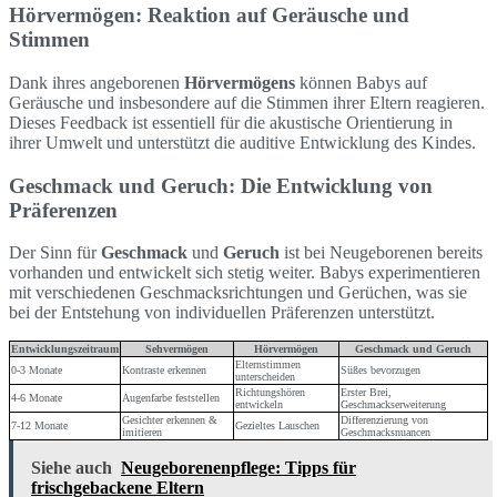
Hörvermögen: Reaktion auf Geräusche und
Stimmen
Dank ihres angeborenen
Hörvermögens
können Babys auf
Geräusche und insbesondere auf die Stimmen ihrer Eltern reagieren.
Dieses Feedback ist essentiell für die akustische Orientierung in
ihrer Umwelt und unterstützt die auditive Entwicklung des Kindes.
Geschmack und Geruch: Die Entwicklung von
Präferenzen
Der Sinn für
Geschmack
und
Geruch
ist bei Neugeborenen bereits
vorhanden und entwickelt sich stetig weiter. Babys experimentieren
mit verschiedenen Geschmacksrichtungen und Gerüchen, was sie
bei der Entstehung von individuellen Präferenzen unterstützt.
Entwicklungszeitraum
Sehvermögen
Hörvermögen
Geschmack und Geruch
Elternstimmen
0-3 Monate
Kontraste erkennen
Süßes bevorzugen
unterscheiden
Richtungshören
Erster Brei,
4-6 Monate
Augenfarbe feststellen
entwickeln
Geschmackserweiterung
Gesichter erkennen &
Differenzierung von
7-12 Monate
Gezieltes Lauschen
imitieren
Geschmacksnuancen
Siehe auch
Neugeborenenpflege: Tipps für
frischgebackene Eltern