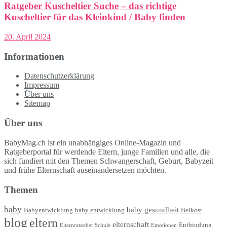
Ratgeber Kuscheltier Suche – das richtige
Kuscheltier für das Kleinkind / Baby finden
20. April 2024
Informationen
Datenschutzerklärung
Impressum
Über uns
Sitemap
Über uns
BabyMag.ch ist ein unabhängiges Online-Magazin und
Ratgeberportal für werdende Eltern, junge Familien und alle, die
sich fundiert mit den Themen Schwangerschaft, Geburt, Babyzeit
und frühe Elternschaft auseinandersetzen möchten.
Themen
baby
baby gesundheit
Babyentwicklung
baby entwicklung
Beikost
blog
eltern
elternschaft
Entbindung
Elternratgeber Schule
Emotionen