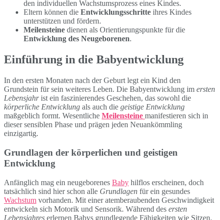
den individuellen Wachstumsprozess eines Kindes.
Eltern können die
Entwicklungsschritte
ihres Kindes
unterstützen und fördern.
Meilensteine
dienen als Orientierungspunkte für die
Entwicklung des Neugeborenen
.
Einführung in die Babyentwicklung
In den ersten Monaten nach der Geburt legt ein Kind den
Grundstein für sein weiteres Leben. Die Babyentwicklung im
ersten
Lebensjahr
ist ein faszinierendes Geschehen, das sowohl die
körperliche Entwicklung
als auch die
geistige Entwicklung
maßgeblich formt. Wesentliche
Meilensteine
manifestieren sich in
dieser sensiblen Phase und prägen jeden Neuankömmling
einzigartig.
Grundlagen der körperlichen und geistigen
Entwicklung
Anfänglich mag ein neugeborenes
Baby
hilflos erscheinen, doch
tatsächlich sind hier schon alle
Grundlagen
für ein gesundes
Wachstum
vorhanden. Mit einer atemberaubenden Geschwindigkeit
entwickeln sich Motorik und Sensorik. Während des
ersten
Lebensjahres
erlernen Babys grundlegende Fähigkeiten wie Sitzen,