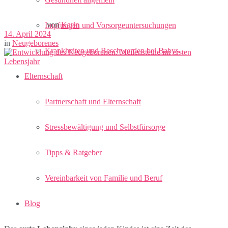
von
Karin
Impfungen und Vorsorgeuntersuchungen
14. April 2024
in
Neugeborenes
Krankheiten und Beschwerden bei Babys
Elternschaft
Partnerschaft und Elternschaft
Stressbewältigung und Selbstfürsorge
Tipps & Ratgeber
Vereinbarkeit von Familie und Beruf
Blog