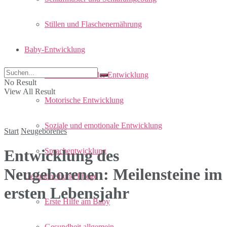
Stillen und Flaschenernährung
Baby-Entwicklung
Meilensteine in der Entwicklung
No Result
View All Result
Motorische Entwicklung
Soziale und emotionale Entwicklung
Start
Neugeborenes
Sprachentwicklung
Entwicklung des
Neugeborenen: Meilensteine im
Gesundheit und Pflege
ersten Lebensjahr
Erste Hilfe am Baby
Gesundheit allgemein