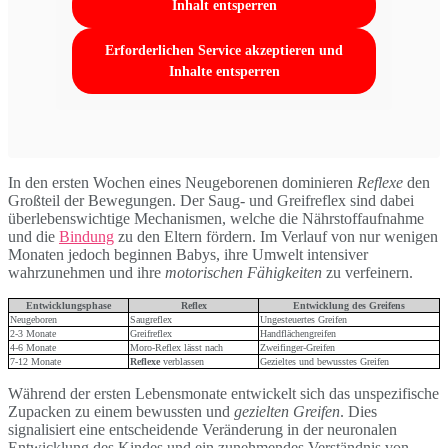
Inhalt entsperren
Erforderlichen Service akzeptieren und
Inhalte entsperren
In den ersten Wochen eines Neugeborenen dominieren
Reflexe
den
Großteil der Bewegungen. Der Saug- und Greifreflex sind dabei
überlebenswichtige Mechanismen, welche die Nährstoffaufnahme
und die
Bindung
zu den Eltern fördern. Im Verlauf von nur wenigen
Monaten jedoch beginnen Babys, ihre Umwelt intensiver
wahrzunehmen und ihre
motorischen Fähigkeiten
zu verfeinern.
Entwicklungsphase
Reflex
Entwicklung des Greifens
Neugeboren
Saugreflex
Ungesteuertes Greifen
2-3 Monate
Greifreflex
Handflächengreifen
4-6 Monate
Moro-Reflex lässt nach
Zweifinger-Greifen
7-12 Monate
Reflexe
verblassen
Gezieltes und bewusstes Greifen
Während der ersten Lebensmonate entwickelt sich das unspezifische
Zupacken zu einem bewussten und
gezielten Greifen
. Dies
signalisiert eine entscheidende Veränderung in der neuronalen
Entwicklung des Kindes und ein zunehmendes Verständnis von