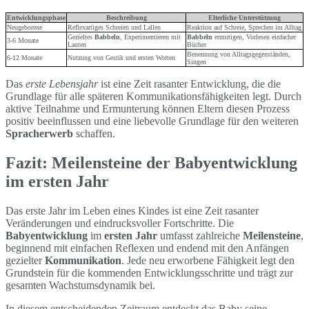
Entwicklungsphase
Beschreibung
Elterliche Unterstützung
Neugeborene
Reflexartiges Schreien und Lallen
Reaktion auf Schreie, Sprechen im Alltag
Gezieltes
Babbeln
, Experimentieren mit
Babbeln
ermutigen, Vorlesen einfacher
3-6 Monate
Lauten
Bücher
Benennung von Alltagsgegenständen,
6-12 Monate
Nutzung von Gestik und ersten Worten
Singen
Das
erste Lebensjahr
ist eine Zeit rasanter Entwicklung, die die
Grundlage für alle späteren Kommunikationsfähigkeiten legt. Durch
aktive Teilnahme und Ermunterung können Eltern diesen Prozess
positiv beeinflussen und eine liebevolle Grundlage für den weiteren
Spracherwerb
schaffen.
Fazit: Meilensteine der Babyentwicklung
im ersten Jahr
Das erste Jahr im Leben eines Kindes ist eine Zeit rasanter
Veränderungen und eindrucksvoller Fortschritte. Die
Babyentwicklung
im
ersten Jahr
umfasst zahlreiche
Meilensteine
,
beginnend mit einfachen Reflexen und endend mit den Anfängen
gezielter
Kommunikation
. Jede neu erworbene Fähigkeit legt den
Grundstein für die kommenden Entwicklungsschritte und trägt zur
gesamten Wachstumsdynamik bei.
In diesem entscheidenden Zeitraum entdeckt das Baby seine