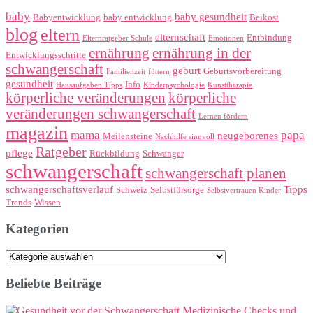
baby
baby gesundheit
Babyentwicklung
baby entwicklung
Beikost
blog
eltern
elternschaft
Entbindung
Elternratgeber Schule
Emotionen
ernährung
ernährung in der
Entwicklungsschritte
schwangerschaft
geburt
Geburtsvorbereitung
Familienzeit
füttern
gesundheit
Info
Hausaufgaben Tipps
Kinderpsychologie
Kunsttherapie
körperliche veränderungen
körperliche
veränderungen schwangerschaft
Lernen fördern
magazin
mama
papa
neugeborenes
Meilensteine
Nachhilfe sinnvoll
Ratgeber
pflege
Rückbildung
Schwanger
schwangerschaft
schwangerschaft planen
schwangerschaftsverlauf
Tipps
Schweiz
Selbstfürsorge
Selbstvertrauen Kinder
Trends
Wissen
Kategorien
Kategorien
Beliebte Beiträge