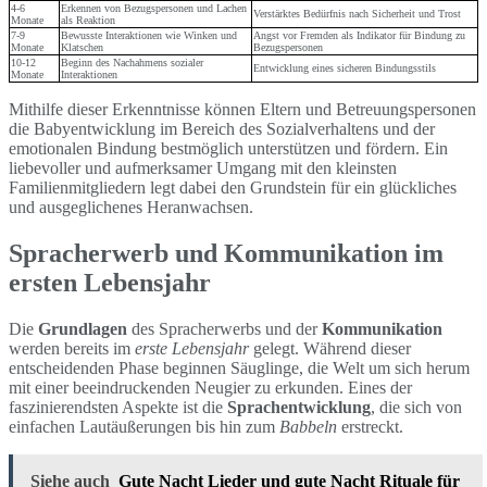
4-6
Erkennen von Bezugspersonen und Lachen
Verstärktes Bedürfnis nach Sicherheit und Trost
Monate
als Reaktion
7-9
Bewusste Interaktionen wie Winken und
Angst vor Fremden als Indikator für Bindung zu
Monate
Klatschen
Bezugspersonen
10-12
Beginn des Nachahmens sozialer
Entwicklung eines sicheren Bindungsstils
Monate
Interaktionen
Mithilfe dieser Erkenntnisse können Eltern und Betreuungspersonen
die Babyentwicklung im Bereich des Sozialverhaltens und der
emotionalen Bindung bestmöglich unterstützen und fördern. Ein
liebevoller und aufmerksamer Umgang mit den kleinsten
Familienmitgliedern legt dabei den Grundstein für ein glückliches
und ausgeglichenes Heranwachsen.
Spracherwerb und Kommunikation im
ersten Lebensjahr
Die
Grundlagen
des Spracherwerbs und der
Kommunikation
werden bereits im
erste Lebensjahr
gelegt. Während dieser
entscheidenden Phase beginnen Säuglinge, die Welt um sich herum
mit einer beeindruckenden Neugier zu erkunden. Eines der
faszinierendsten Aspekte ist die
Sprachentwicklung
, die sich von
einfachen Lautäußerungen bis hin zum
Babbeln
erstreckt.
Siehe auch
Gute Nacht Lieder und gute Nacht Rituale für