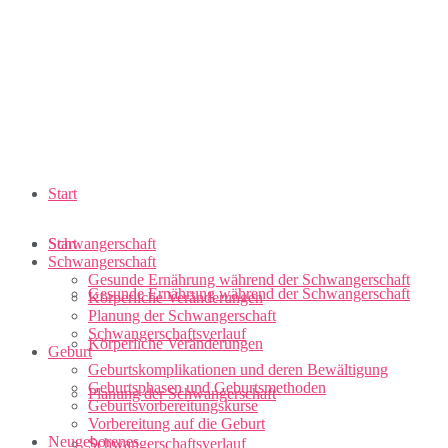
Start
Schwangerschaft
Start
Schwangerschaft
Gesunde Ernährung während der Schwangerschaft
Gesunde Ernährung während der Schwangerschaft
Körperliche Veränderungen
Planung der Schwangerschaft
Schwangerschaftsverlauf
Körperliche Veränderungen
Geburt
Geburtskomplikationen und deren Bewältigung
Geburtsphasen und Geburtsmethoden
Planung der Schwangerschaft
Geburtsvorbereitungskurse
Vorbereitung auf die Geburt
Neugeborenes
Schwangerschaftsverlauf