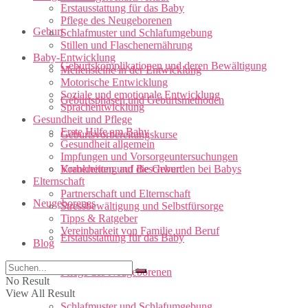
Erstausstattung für das Baby
Pflege des Neugeborenen
Geburt
Schlafmuster und Schlafumgebung
Stillen und Flaschenernährung
Baby-Entwicklung
Geburtskomplikationen und deren Bewältigung
Meilensteine in der Entwicklung
Motorische Entwicklung
Soziale und emotionale Entwicklung
Geburtsphasen und Geburtsmethoden
Sprachentwicklung
Gesundheit und Pflege
Erste Hilfe am Baby
Geburtsvorbereitungskurse
Gesundheit allgemein
Impfungen und Vorsorgeuntersuchungen
Vorbereitung auf die Geburt
Krankheiten und Beschwerden bei Babys
Elternschaft
Partnerschaft und Elternschaft
Neugeborenes
Stressbewältigung und Selbstfürsorge
Tipps & Ratgeber
Vereinbarkeit von Familie und Beruf
Erstausstattung für das Baby
Blog
Pflege des Neugeborenen
No Result
View All Result
Schlafmuster und Schlafumgebung