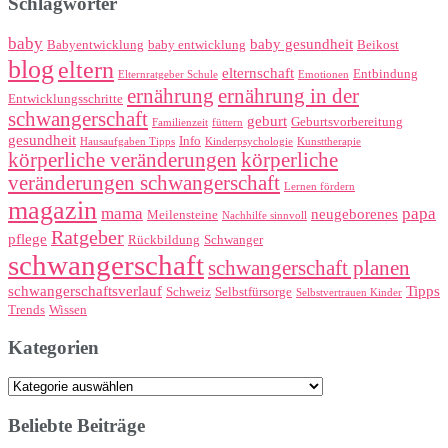
Schlagwörter
baby
baby gesundheit
Babyentwicklung
baby entwicklung
Beikost
blog
eltern
elternschaft
Entbindung
Elternratgeber Schule
Emotionen
ernährung
ernährung in der
Entwicklungsschritte
schwangerschaft
geburt
Geburtsvorbereitung
Familienzeit
füttern
gesundheit
Info
Hausaufgaben Tipps
Kinderpsychologie
Kunsttherapie
körperliche veränderungen
körperliche
veränderungen schwangerschaft
Lernen fördern
magazin
mama
papa
neugeborenes
Meilensteine
Nachhilfe sinnvoll
Ratgeber
pflege
Rückbildung
Schwanger
schwangerschaft
schwangerschaft planen
schwangerschaftsverlauf
Tipps
Schweiz
Selbstfürsorge
Selbstvertrauen Kinder
Trends
Wissen
Kategorien
Kategorien
Beliebte Beiträge