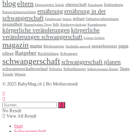
blog
eltern
elternschaft
Entbindung
Elternratgeber Schule
Emotionen
ernährung
ernährung in der
Entwicklungsschritte
schwangerschaft
geburt
Geburtsvorbereitung
Familienzeit
füttern
gesundheit
Info
Hausaufgaben Tipps
Kinderpsychologie
Kunsttherapie
körperliche veränderungen
körperliche
veränderungen schwangerschaft
Lernen fördern
magazin
mama
papa
neugeborenes
Meilensteine
Nachhilfe sinnvoll
Ratgeber
pflege
Rückbildung
Schwanger
schwangerschaft
schwangerschaft planen
schwangerschaftsverlauf
Tipps
Schweiz
Selbstfürsorge
Selbstvertrauen Kinder
Trends
Wissen
© 2025 BabyMag.ch || Bo Mediaconsult
No Result
View All Result
Start
Schwangerschaft