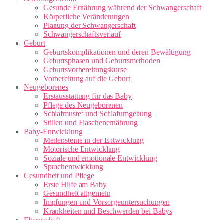
Gesunde Ernährung während der Schwangerschaft
Körperliche Veränderungen
Planung der Schwangerschaft
Schwangerschaftsverlauf
Geburt
Geburtskomplikationen und deren Bewältigung
Geburtsphasen und Geburtsmethoden
Geburtsvorbereitungskurse
Vorbereitung auf die Geburt
Neugeborenes
Erstausstattung für das Baby
Pflege des Neugeborenen
Schlafmuster und Schlafumgebung
Stillen und Flaschenernährung
Baby-Entwicklung
Meilensteine in der Entwicklung
Motorische Entwicklung
Soziale und emotionale Entwicklung
Sprachentwicklung
Gesundheit und Pflege
Erste Hilfe am Baby
Gesundheit allgemein
Impfungen und Vorsorgeuntersuchungen
Krankheiten und Beschwerden bei Babys
Elternschaft