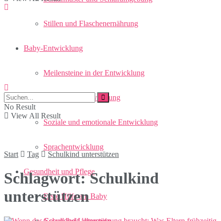
Stillen und Flaschenernährung
Baby-Entwicklung
Meilensteine in der Entwicklung
Motorische Entwicklung
No Result
View All Result
Soziale und emotionale Entwicklung
Sprachentwicklung
Start
Tag
Schulkind unterstützen
Gesundheit und Pflege
Schlagwort:
Schulkind
unterstützen
Erste Hilfe am Baby
Gesundheit allgemein