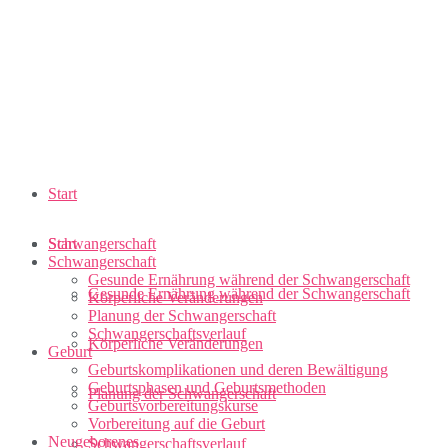
Start
Schwangerschaft
Start
Schwangerschaft
Gesunde Ernährung während der Schwangerschaft
Gesunde Ernährung während der Schwangerschaft
Körperliche Veränderungen
Planung der Schwangerschaft
Schwangerschaftsverlauf
Körperliche Veränderungen
Geburt
Geburtskomplikationen und deren Bewältigung
Geburtsphasen und Geburtsmethoden
Planung der Schwangerschaft
Geburtsvorbereitungskurse
Vorbereitung auf die Geburt
Neugeborenes
Schwangerschaftsverlauf