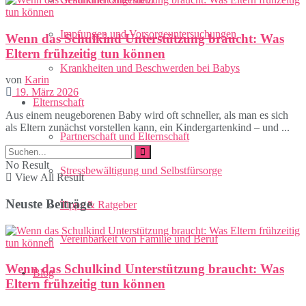
Impfungen und Vorsorgeuntersuchungen
Wenn das Schulkind Unterstützung braucht: Was
Eltern frühzeitig tun können
Krankheiten und Beschwerden bei Babys
von
Karin
19. März 2026
Elternschaft
Aus einem neugeborenen Baby wird oft schneller, als man es sich
als Eltern zunächst vorstellen kann, ein Kindergartenkind – und ...
Partnerschaft und Elternschaft
No Result
Stressbewältigung und Selbstfürsorge
View All Result
Neuste Beiträge
Tipps & Ratgeber
Vereinbarkeit von Familie und Beruf
Wenn das Schulkind Unterstützung braucht: Was
Blog
Eltern frühzeitig tun können