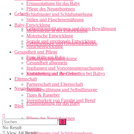
Erstausstattung für das Baby
Pflege des Neugeborenen
Geburt
Schlafmuster und Schlafumgebung
Stillen und Flaschenernährung
Baby-Entwicklung
Geburtskomplikationen und deren Bewältigung
Meilensteine in der Entwicklung
Motorische Entwicklung
Soziale und emotionale Entwicklung
Geburtsphasen und Geburtsmethoden
Sprachentwicklung
Gesundheit und Pflege
Erste Hilfe am Baby
Geburtsvorbereitungskurse
Gesundheit allgemein
Impfungen und Vorsorgeuntersuchungen
Vorbereitung auf die Geburt
Krankheiten und Beschwerden bei Babys
Elternschaft
Partnerschaft und Elternschaft
Neugeborenes
Stressbewältigung und Selbstfürsorge
Tipps & Ratgeber
Vereinbarkeit von Familie und Beruf
Erstausstattung für das Baby
Blog
Pflege des Neugeborenen
No Result
View All Result
Schlafmuster und Schlafumgebung