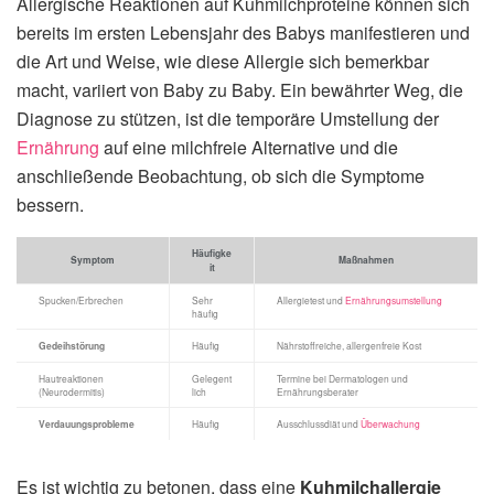
Allergische Reaktionen auf Kuhmilchproteine können sich
bereits im ersten Lebensjahr des Babys manifestieren und
die Art und Weise, wie diese Allergie sich bemerkbar
macht, variiert von Baby zu Baby. Ein bewährter Weg, die
Diagnose zu stützen, ist die temporäre Umstellung der
Ernährung
auf eine milchfreie Alternative und die
anschließende Beobachtung, ob sich die Symptome
bessern.
Häufigke
Symptom
Maßnahmen
it
Spucken/Erbrechen
Sehr
Allergietest und
Ernährungsumstellung
häufig
Gedeihstörung
Häufig
Nährstoffreiche, allergenfreie Kost
Hautreaktionen
Gelegent
Termine bei Dermatologen und
(Neurodermitis)
lich
Ernährungsberater
Verdauungsprobleme
Häufig
Ausschlussdiät und
Überwachung
Es ist wichtig zu betonen, dass eine
Kuhmilchallergie