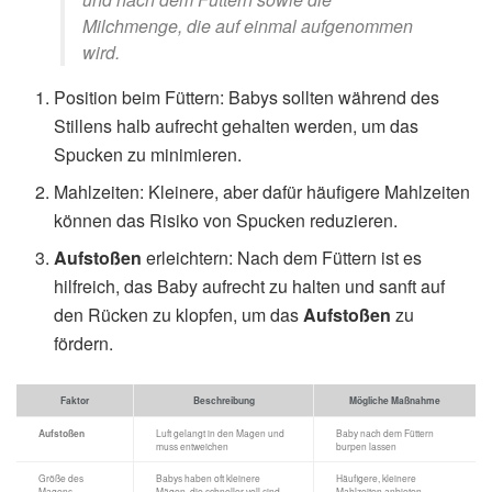
Milchmenge, die auf einmal aufgenommen
wird.
Position beim Füttern: Babys sollten während des
Stillens halb aufrecht gehalten werden, um das
Spucken zu minimieren.
Mahlzeiten: Kleinere, aber dafür häufigere Mahlzeiten
können das Risiko von Spucken reduzieren.
Aufstoßen
erleichtern: Nach dem Füttern ist es
hilfreich, das Baby aufrecht zu halten und sanft auf
den Rücken zu klopfen, um das
Aufstoßen
zu
fördern.
Faktor
Beschreibung
Mögliche Maßnahme
Aufstoßen
Luft gelangt in den Magen und
Baby nach dem Füttern
muss entweichen
burpen lassen
Größe des
Babys haben oft kleinere
Häufigere, kleinere
Magens
Mägen, die schneller voll sind
Mahlzeiten anbieten