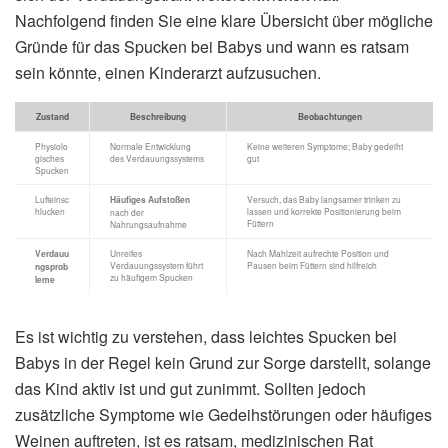
Nachfolgend finden Sie eine klare Übersicht über mögliche
Gründe für das Spucken bei Babys und wann es ratsam
sein könnte, einen Kinderarzt aufzusuchen.
Zustand
Beschreibung
Beobachtungen
Physiolo
Normale Entwicklung
Keine weiteren Symptome; Baby gedeiht
gisches
des Verdauungssystems
gut
Spucken
Lufteinsc
Häufiges Aufstoßen
Versuch, das Baby langsamer trinken zu
hlucken
lassen und korrekte Positionierung beim
nach der
Füttern
Nahrungsaufnahme
Verdauu
Unreifes
Nach Mahlzeit aufrechte Position und
Verdauungssystem führt
Pausen beim Füttern sind hilfreich
ngsprob
zu häufigem Spucken
leme
Es ist wichtig zu verstehen, dass leichtes Spucken bei
Babys in der Regel kein Grund zur Sorge darstellt, solange
das Kind aktiv ist und gut zunimmt. Sollten jedoch
zusätzliche Symptome wie Gedeihstörungen oder häufiges
Weinen auftreten, ist es ratsam, medizinischen Rat