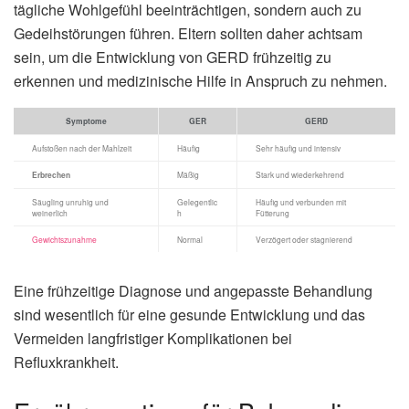
tägliche Wohlgefühl beeinträchtigen, sondern auch zu
Gedeihstörungen führen. Eltern sollten daher achtsam
sein, um die Entwicklung von GERD frühzeitig zu
erkennen und medizinische Hilfe in Anspruch zu nehmen.
Symptome
GER
GERD
Aufstoßen nach der Mahlzeit
Häufig
Sehr häufig und intensiv
Erbrechen
Mäßig
Stark und wiederkehrend
Säugling unruhig und
Gelegentlic
Häufig und verbunden mit
weinerlich
h
Fütterung
Gewichtszunahme
Normal
Verzögert oder stagnierend
Eine frühzeitige Diagnose und angepasste Behandlung
sind wesentlich für eine gesunde Entwicklung und das
Vermeiden langfristiger Komplikationen bei
Refluxkrankheit.