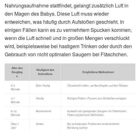
Nahrungsaufnahme stattfindet, gelangt zusätzlich Luft in
den Magen des Babys. Diese Luft muss wieder
entweichen, was häufig durch Aufstoßen geschieht. In
einigen Fällen kann es zu vermehrtem Spucken kommen,
wenn die Luft schnell und in großen Mengen verschluckt
wird, beispielsweise bei hastigem Trinken oder durch den
Gebrauch von nicht optimalen Saugern bei Fläschchen.
Alter des
Häufigkeit des
Säugling
Empfohlene Maßnahmen
Aufstoßens
s
0-3
Sehr häufig
Oft aufrecht halten, sanftes Klopfen auf den Rücken
Monate
4-7
Häufig
Ruhiges Füttern, Pausen zum Aufstoßen einlegen
Monate
8-12
Abnehmend
Auswahl von geeigneten Saugern für Fläschchen,
Monate
Fütterung kleinerer Mahlzeiten
Über 1
Selten
Bei anhaltenden Problemen kinderärztliche
Jahr
Beratung suchen