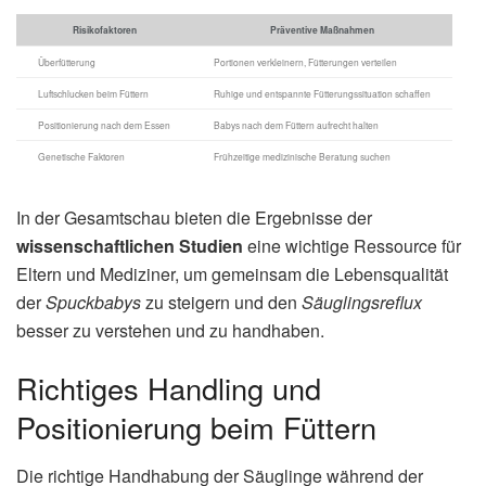
Risikofaktoren
Präventive Maßnahmen
Überfütterung
Portionen verkleinern, Fütterungen verteilen
Luftschlucken beim Füttern
Ruhige und entspannte Fütterungssituation schaffen
Positionierung nach dem Essen
Babys nach dem Füttern aufrecht halten
Genetische Faktoren
Frühzeitige medizinische Beratung suchen
In der Gesamtschau bieten die Ergebnisse der
wissenschaftlichen Studien
eine wichtige Ressource für
Eltern und Mediziner, um gemeinsam die Lebensqualität
der
Spuckbabys
zu steigern und den
Säuglingsreflux
besser zu verstehen und zu handhaben.
Richtiges Handling und
Positionierung beim Füttern
Die richtige Handhabung der Säuglinge während der