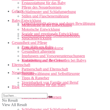
Erstausstattung für das Baby
Pflege des Neugeborenen
Geburt
Schlafmuster und Schlafumgebung
Stillen und Flaschenernährung
Baby-Entwicklung
Geburtskomplikationen und deren Bewältigung
Meilensteine in der Entwicklung
Motorische Entwicklung
Soziale und emotionale Entwicklung
Geburtsphasen und Geburtsmethoden
Sprachentwicklung
Gesundheit und Pflege
Erste Hilfe am Baby
Geburtsvorbereitungskurse
Gesundheit allgemein
Impfungen und Vorsorgeuntersuchungen
Vorbereitung auf die Geburt
Krankheiten und Beschwerden bei Babys
Elternschaft
Partnerschaft und Elternschaft
Neugeborenes
Stressbewältigung und Selbstfürsorge
Tipps & Ratgeber
Vereinbarkeit von Familie und Beruf
Erstausstattung für das Baby
Blog
Pflege des Neugeborenen
No Result
View All Result
Schlafmuster und Schlafumgebung