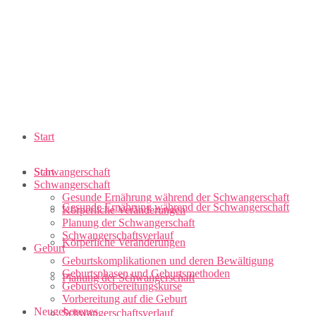
Start
Schwangerschaft
Start
Schwangerschaft
Gesunde Ernährung während der Schwangerschaft
Gesunde Ernährung während der Schwangerschaft
Körperliche Veränderungen
Planung der Schwangerschaft
Schwangerschaftsverlauf
Körperliche Veränderungen
Geburt
Geburtskomplikationen und deren Bewältigung
Geburtsphasen und Geburtsmethoden
Planung der Schwangerschaft
Geburtsvorbereitungskurse
Vorbereitung auf die Geburt
Neugeborenes
Schwangerschaftsverlauf