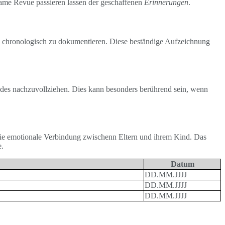
me Revue passieren lassen der geschaffenen
Erinnerungen
.
abys chronologisch zu dokumentieren. Diese beständige Aufzeichnung
indes nachzuvollziehen. Dies kann besonders berührend sein, wenn
ie emotionale Verbindung zwischenn Eltern und ihrem Kind. Das
e.
Datum
DD.MM.JJJJ
DD.MM.JJJJ
DD.MM.JJJJ