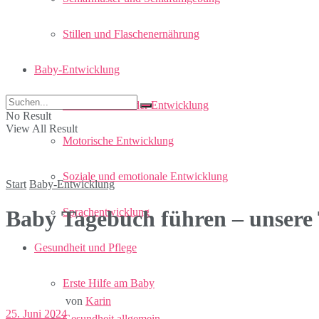
Stillen und Flaschenernährung
Baby-Entwicklung
Meilensteine in der Entwicklung
No Result
View All Result
Motorische Entwicklung
Soziale und emotionale Entwicklung
Start
Baby-Entwicklung
Sprachentwicklung
Baby Tagebuch führen – unsere
Gesundheit und Pflege
Erste Hilfe am Baby
von
Karin
25. Juni 2024
Gesundheit allgemein