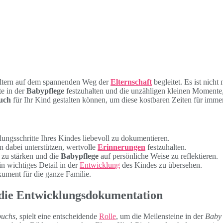
 Eltern auf dem spannenden Weg der
Elternschaft
begleitet. Es ist nich
te in der
Babypflege
festzuhalten und die unzähligen kleinen Momente,
uch
für Ihr Kind gestalten können, um diese kostbaren Zeiten für imme
ungsschritte Ihres Kindes liebevoll zu dokumentieren.
 dabei unterstützen, wertvolle
Erinnerungen
festzuhalten.
zu stärken und die
Babypflege
auf persönliche Weise zu reflektieren.
in wichtiges Detail in der
Entwicklung
des Kindes zu übersehen.
kument für die ganze Familie.
 die Entwicklungsdokumentation
buchs
, spielt eine entscheidende
Rolle
, um die Meilensteine in der
Baby