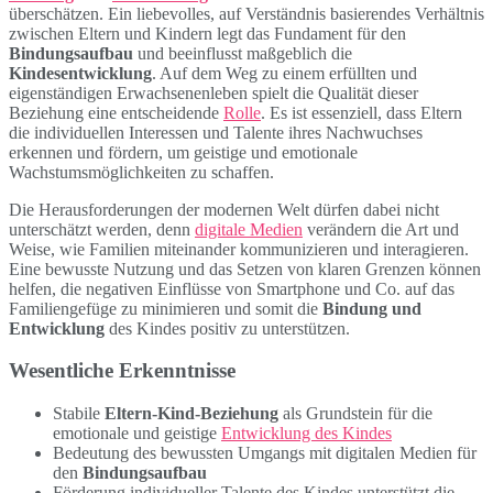
überschätzen. Ein liebevolles, auf Verständnis basierendes Verhältnis
zwischen Eltern und Kindern legt das Fundament für den
Bindungsaufbau
und beeinflusst maßgeblich die
Kindesentwicklung
. Auf dem Weg zu einem erfüllten und
eigenständigen Erwachsenenleben spielt die Qualität dieser
Beziehung eine entscheidende
Rolle
. Es ist essenziell, dass Eltern
die individuellen Interessen und Talente ihres Nachwuchses
erkennen und fördern, um geistige und emotionale
Wachstumsmöglichkeiten zu schaffen.
Die Herausforderungen der modernen Welt dürfen dabei nicht
unterschätzt werden, denn
digitale Medien
verändern die Art und
Weise, wie Familien miteinander kommunizieren und interagieren.
Eine bewusste Nutzung und das Setzen von klaren Grenzen können
helfen, die negativen Einflüsse von Smartphone und Co. auf das
Familiengefüge zu minimieren und somit die
Bindung und
Entwicklung
des Kindes positiv zu unterstützen.
Wesentliche Erkenntnisse
Stabile
Eltern-Kind-Beziehung
als Grundstein für die
emotionale und geistige
Entwicklung des Kindes
Bedeutung des bewussten Umgangs mit digitalen Medien für
den
Bindungsaufbau
Förderung individueller Talente des Kindes unterstützt die