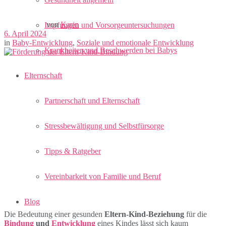
von
Karin
Impfungen und Vorsorgeuntersuchungen
6. April 2024
in
Baby-Entwicklung
,
Soziale und emotionale Entwicklung
Krankheiten und Beschwerden bei Babys
Elternschaft
Partnerschaft und Elternschaft
Stressbewältigung und Selbstfürsorge
Tipps & Ratgeber
Vereinbarkeit von Familie und Beruf
Blog
Die Bedeutung einer gesunden
Eltern-Kind-Beziehung
für die
Bindung
und
Entwicklung
eines Kindes lässt sich kaum