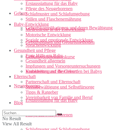
Erstausstattung für das Baby
Pflege des Neugeborenen
Geburt
Schlafmuster und Schlafumgebung
Stillen und Flaschenernährung
Baby-Entwicklung
Geburtskomplikationen und deren Bewältigung
Meilensteine in der Entwicklung
Motorische Entwicklung
Soziale und emotionale Entwicklung
Geburtsphasen und Geburtsmethoden
Sprachentwicklung
Gesundheit und Pflege
Erste Hilfe am Baby
Geburtsvorbereitungskurse
Gesundheit allgemein
Impfungen und Vorsorgeuntersuchungen
Vorbereitung auf die Geburt
Krankheiten und Beschwerden bei Babys
Elternschaft
Partnerschaft und Elternschaft
Neugeborenes
Stressbewältigung und Selbstfürsorge
Tipps & Ratgeber
Vereinbarkeit von Familie und Beruf
Erstausstattung für das Baby
Blog
Pflege des Neugeborenen
No Result
View All Result
Schlafmuster und Schlafumgebung