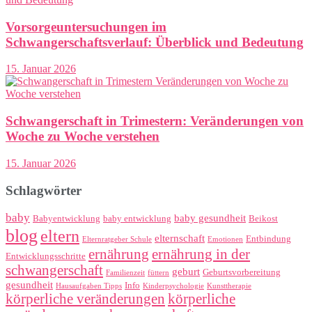
Vorsorgeuntersuchungen im
Schwangerschaftsverlauf: Überblick und Bedeutung
15. Januar 2026
Schwangerschaft in Trimestern: Veränderungen von
Woche zu Woche verstehen
15. Januar 2026
Schlagwörter
baby
baby gesundheit
Babyentwicklung
baby entwicklung
Beikost
blog
eltern
elternschaft
Entbindung
Elternratgeber Schule
Emotionen
ernährung
ernährung in der
Entwicklungsschritte
schwangerschaft
geburt
Geburtsvorbereitung
Familienzeit
füttern
gesundheit
Info
Hausaufgaben Tipps
Kinderpsychologie
Kunsttherapie
körperliche veränderungen
körperliche