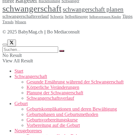
Ratgeber
pflege
Rückbildung
Schwanger
schwangerschaft
schwangerschaft planen
schwangerschaftsverlauf
Tipps
Schweiz
Selbstfürsorge
Selbstvertrauen Kinder
Trends
Wissen
© 2025 BabyMag.ch || Bo Mediaconsult
No Result
View All Result
Start
Schwangerschaft
Gesunde Ernährung während der Schwangerschaft
Körperliche Veränderungen
Planung der Schwangerschaft
Schwangerschaftsverlauf
Geburt
Geburtskomplikationen und deren Bewältigung
Geburtsphasen und Geburtsmethoden
Geburtsvorbereitungskurse
Vorbereitung auf die Geburt
Neugeborenes