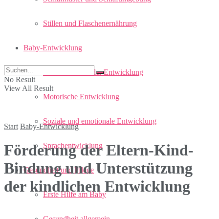
Stillen und Flaschenernährung
Baby-Entwicklung
Meilensteine in der Entwicklung
No Result
View All Result
Motorische Entwicklung
Soziale und emotionale Entwicklung
Start
Baby-Entwicklung
Sprachentwicklung
Förderung der Eltern-Kind-
Bindung und Unterstützung
Gesundheit und Pflege
der kindlichen Entwicklung
Erste Hilfe am Baby
Gesundheit allgemein