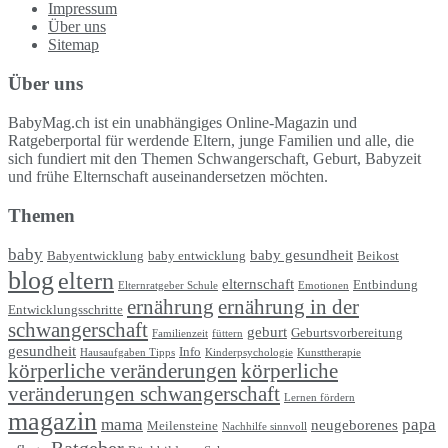
Impressum
Über uns
Sitemap
Über uns
BabyMag.ch ist ein unabhängiges Online-Magazin und
Ratgeberportal für werdende Eltern, junge Familien und alle, die
sich fundiert mit den Themen Schwangerschaft, Geburt, Babyzeit
und frühe Elternschaft auseinandersetzen möchten.
Themen
baby
baby gesundheit
Babyentwicklung
baby entwicklung
Beikost
blog
eltern
elternschaft
Entbindung
Elternratgeber Schule
Emotionen
ernährung
ernährung in der
Entwicklungsschritte
schwangerschaft
geburt
Geburtsvorbereitung
Familienzeit
füttern
gesundheit
Info
Hausaufgaben Tipps
Kinderpsychologie
Kunsttherapie
körperliche veränderungen
körperliche
veränderungen schwangerschaft
Lernen fördern
magazin
mama
papa
neugeborenes
Meilensteine
Nachhilfe sinnvoll