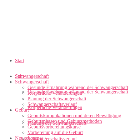
Start
Schwangerschaft
Start
Schwangerschaft
Gesunde Ernährung während der Schwangerschaft
Gesunde Ernährung während der Schwangerschaft
Körperliche Veränderungen
Planung der Schwangerschaft
Schwangerschaftsverlauf
Körperliche Veränderungen
Geburt
Geburtskomplikationen und deren Bewältigung
Geburtsphasen und Geburtsmethoden
Planung der Schwangerschaft
Geburtsvorbereitungskurse
Vorbereitung auf die Geburt
Neugeborenes
Schwangerschaftsverlauf