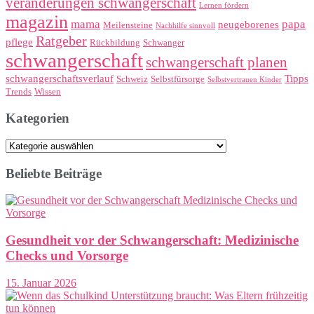
veränderungen schwangerschaft
Lernen fördern
magazin
mama
papa
neugeborenes
Meilensteine
Nachhilfe sinnvoll
Ratgeber
pflege
Rückbildung
Schwanger
schwangerschaft
schwangerschaft planen
schwangerschaftsverlauf
Tipps
Schweiz
Selbstfürsorge
Selbstvertrauen Kinder
Trends
Wissen
Kategorien
Kategorien
Beliebte Beiträge
Gesundheit vor der Schwangerschaft: Medizinische
Checks und Vorsorge
15. Januar 2026