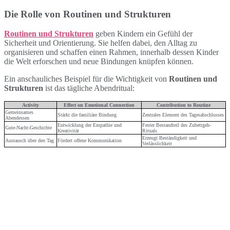
Die Rolle von Routinen und Strukturen
Routinen und Strukturen
geben Kindern ein Gefühl der
Sicherheit und Orientierung. Sie helfen dabei, den Alltag zu
organisieren und schaffen einen Rahmen, innerhalb dessen Kinder
die Welt erforschen und neue Bindungen knüpfen können.
Ein anschauliches Beispiel für die Wichtigkeit von
Routinen und
Strukturen
ist das tägliche Abendritual:
Activity
Effect on Emotional Connection
Contribution to Routine
Gemeinsames
Stärkt die familiäre Bindung
Zentrales Element des Tagesabschlusses
Abendessen
Entwicklung der Empathie und
Fester Bestandteil des Zubettgeh-
Gute-Nacht-Geschichte
Kreativität
Rituals
Erzeugt Beständigkeit und
Austausch über den Tag
Fördert offene Kommunikation
Verlässlichkeit