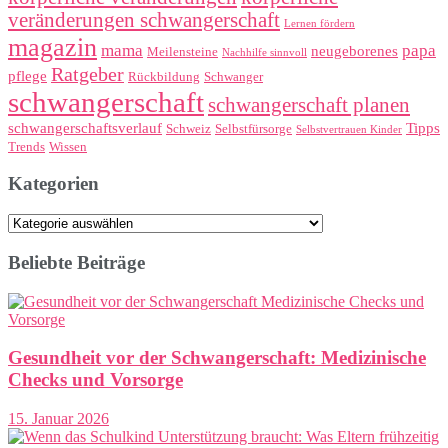
veränderungen schwangerschaft
Lernen fördern
magazin
mama
papa
neugeborenes
Meilensteine
Nachhilfe sinnvoll
Ratgeber
pflege
Rückbildung
Schwanger
schwangerschaft
schwangerschaft planen
schwangerschaftsverlauf
Tipps
Schweiz
Selbstfürsorge
Selbstvertrauen Kinder
Trends
Wissen
Kategorien
Kategorien
Beliebte Beiträge
Gesundheit vor der Schwangerschaft: Medizinische
Checks und Vorsorge
15. Januar 2026