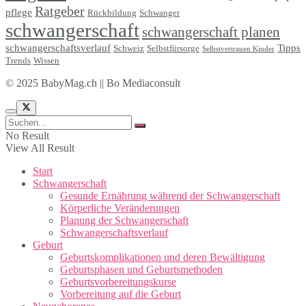
Ratgeber
pflege
Rückbildung
Schwanger
schwangerschaft
schwangerschaft planen
schwangerschaftsverlauf
Tipps
Schweiz
Selbstfürsorge
Selbstvertrauen Kinder
Trends
Wissen
© 2025 BabyMag.ch || Bo Mediaconsult
No Result
View All Result
Start
Schwangerschaft
Gesunde Ernährung während der Schwangerschaft
Körperliche Veränderungen
Planung der Schwangerschaft
Schwangerschaftsverlauf
Geburt
Geburtskomplikationen und deren Bewältigung
Geburtsphasen und Geburtsmethoden
Geburtsvorbereitungskurse
Vorbereitung auf die Geburt