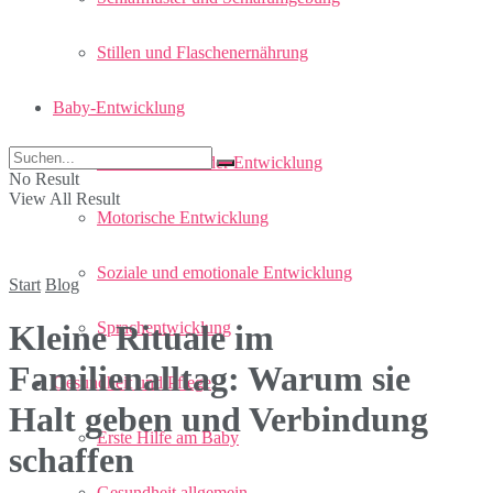
Stillen und Flaschenernährung
Baby-Entwicklung
Meilensteine in der Entwicklung
No Result
View All Result
Motorische Entwicklung
Soziale und emotionale Entwicklung
Start
Blog
Sprachentwicklung
Kleine Rituale im
Familienalltag: Warum sie
Gesundheit und Pflege
Halt geben und Verbindung
Erste Hilfe am Baby
schaffen
Gesundheit allgemein