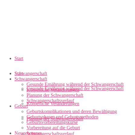
Start
Schwangerschaft
Start
Schwangerschaft
Gesunde Ernährung während der Schwangerschaft
Gesunde Ernährung während der Schwangerschaft
Körperliche Veränderungen
Planung der Schwangerschaft
Schwangerschaftsverlauf
Körperliche Veränderungen
Geburt
Geburtskomplikationen und deren Bewältigung
Geburtsphasen und Geburtsmethoden
Planung der Schwangerschaft
Geburtsvorbereitungskurse
Vorbereitung auf die Geburt
Neugeborenes
Schwangerschaftsverlauf