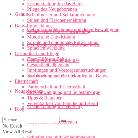
Erstausstattung für das Baby
Pflege des Neugeborenen
Geburt
Schlafmuster und Schlafumgebung
Stillen und Flaschenernährung
Baby-Entwicklung
Geburtskomplikationen und deren Bewältigung
Meilensteine in der Entwicklung
Motorische Entwicklung
Soziale und emotionale Entwicklung
Geburtsphasen und Geburtsmethoden
Sprachentwicklung
Gesundheit und Pflege
Erste Hilfe am Baby
Geburtsvorbereitungskurse
Gesundheit allgemein
Impfungen und Vorsorgeuntersuchungen
Vorbereitung auf die Geburt
Krankheiten und Beschwerden bei Babys
Elternschaft
Partnerschaft und Elternschaft
Neugeborenes
Stressbewältigung und Selbstfürsorge
Tipps & Ratgeber
Vereinbarkeit von Familie und Beruf
Erstausstattung für das Baby
Blog
Pflege des Neugeborenen
No Result
View All Result
Schlafmuster und Schlafumgebung