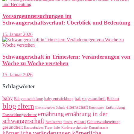
Vorsorgeuntersuchungen im
Schwangerschaftsverlauf: Überblick und Bedeutung
15. Januar 2026
Schwangerschaft in Trimestern: Veränderungen von
Woche zu Woche verstehen
15. Januar 2026
Schlagwörter
baby
baby gesundheit
Babyentwicklung
baby entwicklung
Beikost
blog
eltern
elternschaft
Entbindung
Elternratgeber Schule
Emotionen
ernährung
ernährung in der
Entwicklungsschritte
schwangerschaft
geburt
Geburtsvorbereitung
Familienzeit
füttern
gesundheit
Info
Hausaufgaben Tipps
Kinderpsychologie
Kunsttherapie
körperliche veränderungen
körperliche