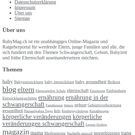
Datenschutzerklärung
Impressum
Über uns
Sitemap
Über uns
BabyMag.ch ist ein unabhängiges Online-Magazin und
Ratgeberportal für werdende Eltern, junge Familien und alle, die
sich fundiert mit den Themen Schwangerschaft, Geburt, Babyzeit
und frühe Elternschaft auseinandersetzen möchten.
Themen
baby
baby gesundheit
Babyentwicklung
baby entwicklung
Beikost
blog
eltern
elternschaft
Entbindung
Elternratgeber Schule
Emotionen
ernährung
ernährung in der
Entwicklungsschritte
schwangerschaft
geburt
Geburtsvorbereitung
Familienzeit
füttern
gesundheit
Info
Hausaufgaben Tipps
Kinderpsychologie
Kunsttherapie
körperliche veränderungen
körperliche
veränderungen schwangerschaft
Lernen fördern
magazin
mama
papa
neugeborenes
Meilensteine
Nachhilfe sinnvoll